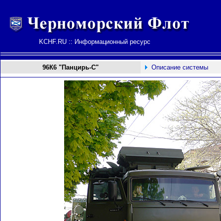
KCHF.RU :: Информационный ресурс
96К6 "Панцирь-С"
Описание системы