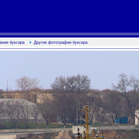
ание буксира
Другие фотографии буксира