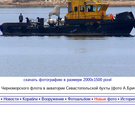
скачать фотографию в размере 2000х1500 pixel
 Черноморского флота в акватории Севастопольcкой бухты (фото
А.Брич
•
Новости
•
Корабли
•
Вооружение
•
Фотоальбом
•
Новые
фото
•
Истори