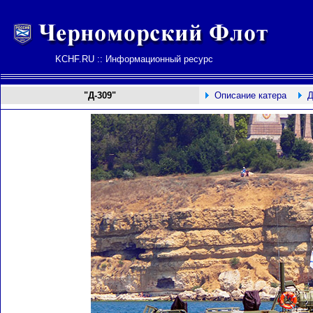
KCHF.RU :: Информационный ресурс
"Д-309"
Описание катера
Д