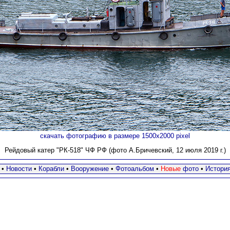
скачать фотографию в размере 1500х2000 pixel
Рейдовый катер "РК-518" ЧФ РФ (фото А.Бричевский, 12 июля 2019 г.)
•
Новости
•
Корабли
•
Вооружение
•
Фотоальбом
•
Новые
фото
•
Истори