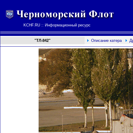
KCHF.RU :: Информационный ресурс
"ТЛ-842"
Описание катера
Д