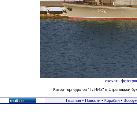
скачать фотогра
Катер-торпедолов "ТЛ-842" в Стрелецкой бух
Главная
•
Новости
•
Корабли
•
Вооруж