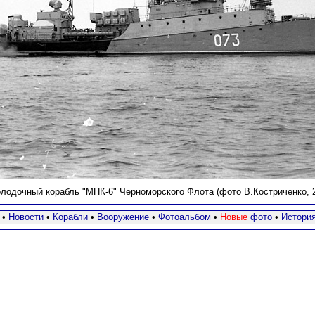
лодочный корабль "МПК-6" Черноморского Флота (фото В.Костриченко, 22
•
Новости
•
Корабли
•
Вооружение
•
Фотоальбом
•
Новые
фото
•
Истори