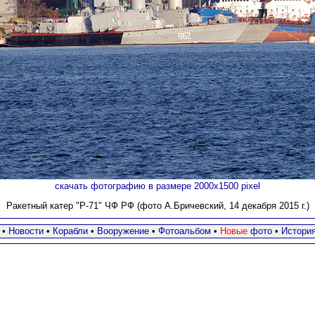
скачать фотографию в размере 2000х1500 pixel
Ракетный катер "Р-71" ЧФ РФ (фото А.Бричевский, 14 декабря 2015 г.)
•
Новости
•
Корабли
•
Вооружение
•
Фотоальбом
•
Новые
фото
•
Истори