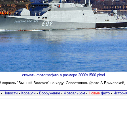
скачать фотографию в размере 2000х1500 pixel
 корабль "Вышний Волочек" на ходу, Севастополь (фото А.Бричевский, 14
•
Новости
•
Корабли
•
Вооружение
•
Фотоальбом
•
Новые
фото
•
Истори