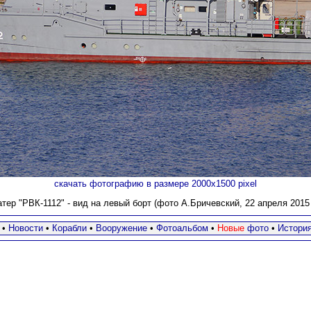
скачать фотографию в размере 2000х1500 pixel
атер "РВК-1112"
- вид на левый борт (фото А.Бричевский, 22 апреля 2015 г
•
Новости
•
Корабли
•
Вооружение
•
Фотоальбом
•
Новые
фото
•
Истори