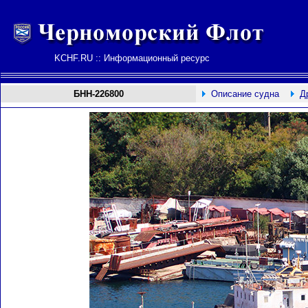
KCHF.RU :: Информационный ресурс
БНН-226800
Описание судна
Д