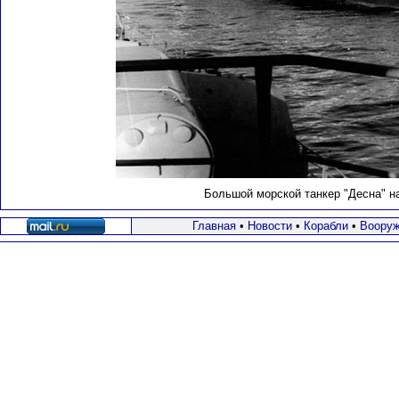
Большой морской танкер "Десна" на
Главная
•
Новости
•
Корабли
•
Вооруж