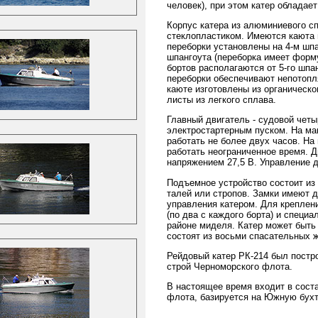
человек), при этом катер обладае
Корпус катера из алюминиевого сп
стеклопластиком. Имеются каюта 
переборки установлены на 4-м шпа
шпангоута (переборка имеет форм
бортов располагаются от 5-го шпа
переборки обеспечивают непотопля
каюте изготовлены из органическ
листы из легкого сплава.
Главный двигатель - судовой чет
электростартерным пуском. На мак
работать не более двух часов. На
работать неограниченное время. 
напряжением 27,5 В. Управление д
Подъемное устройство состоит и
талей или стропов. Замки имеют д
управления катером. Для креплен
(по два с каждого борта) и специ
районе миделя. Катер может быть
состоят из восьми спасательных ж
Рейдовый катер РК-214 был постро
строй Черноморского флота.
В настоящее время входит в сост
флота, базируется на Южную бухт