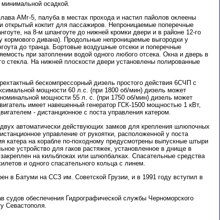
т минимальной осадкой.
лава АМг-5, палуба в местах прохода и настил пайолов оклеены
и открытый кокпит для пассажиров. Непроницаемые поперечные
нгоуте, на 8-м шпангоуте до нижней кромки двери и в районе 12-го
у кормового дивана). Продольные непроницаемые выгородки у
нгоута до транца. Бортовые воздушные отсеки и поперечные
емость при затоплении водой одного любого отсека. Окна и дверь в
ого стекла. На нижней плоскости двери установлены полированные
ырехтактный бескомпрессорный дизель простого действия 6СЧП с
симальной мощности 60 л.с. (при 1800 об/мин) дизель может
 номинальной мощности 55 л. с. (при 1750 об/мин) дизель может
Двигатель имеет навешенный генератор ГСК-1500 мощностью 1 кВт,
вигателем - дистанционное с поста управления катером.
з двух автоматически действующих замков для крепления шлюпочных
истанционное управление от рукоятки, расположенной у поста
ия катера на корабле по-походному предусмотрены выпускные штыри
альное устройство для гаков растяжек, установленное в днище в
 закреплен на кильблоках или шлюпбалках. Спасательные средства
илетов и одного спасательного кольца с линем.
ен в Батуми на ССЗ им. Советской Грузии, и в 1991 году вступил в
ав судов обеспечения Гидрографической службы Черноморского
у Севастополя.