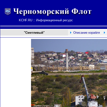
KCHF.RU :: Информационный ресурс
"Сметливый"
Описание корабля