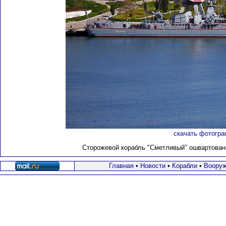
скачать фотогра
Сторожевой корабль "Сметливый" ошвартован
Главная
•
Новости
•
Корабли
•
Вооруж