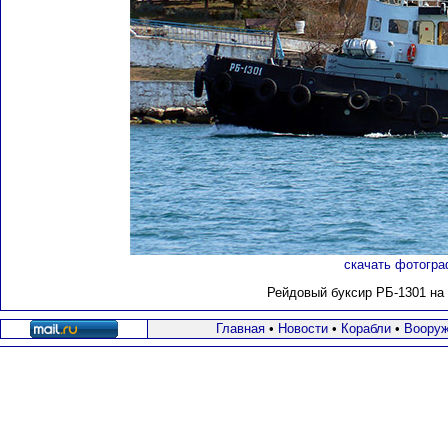
скачать фотогра
Рейдовый буксир РБ-1301 на
Главная
•
Новости
•
Корабли
•
Вооруж