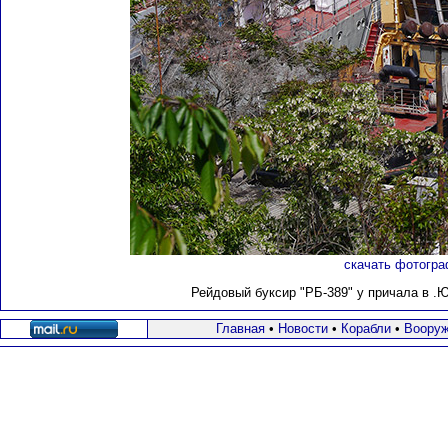
скачать фотогра
Рейдовый буксир "РБ-389" у причала в .
Главная
•
Новости
•
Корабли
•
Вооруж