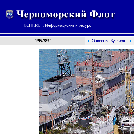
KCHF.RU :: Информационный ресурс
"РБ-389"
Описание буксира