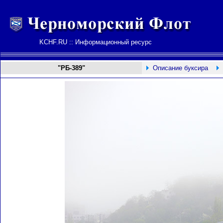
KCHF.RU :: Информационный ресурс
"РБ-389"
Описание буксира