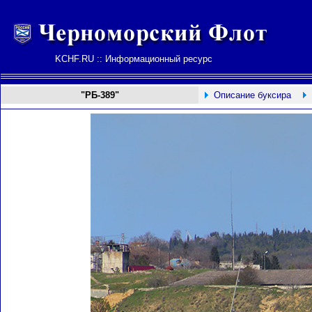
KCHF.RU :: Информационный ресурс
"РБ-389"
Описание буксира