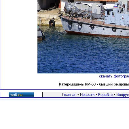
скачать фотогра
Катер-мишень КМ-50 - бывший рейдовы
Главная
•
Новости
•
Корабли
•
Вооруж