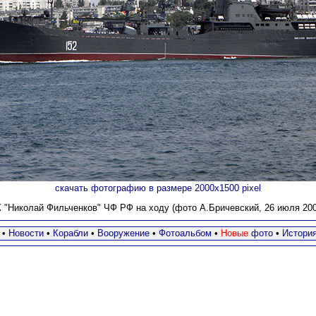
скачать фотографию в размере 2000х1500 pixel
 "Николай Фильченков" ЧФ РФ на ходу (фото А.Бричевский, 26 июля 2009
•
Новости
•
Корабли
•
Вооружение
•
Фотоальбом
•
Новые
фото
•
Истори