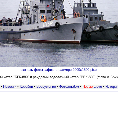
скачать фотографию в размере 2000х1500 pixel
 катер "БГК-889" и рейдовый водолазный катер "РВК-860" (фото А.Бричев
•
Новости
•
Корабли
•
Вооружение
•
Фотоальбом
•
Новые
фото
•
Истори