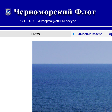
KCHF.RU :: Информационный ресурс
"П-
355
"
Описание катера
Д