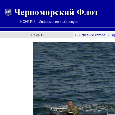
KCHF.RU :: Информационный ресурс
"РК-801"
Описание катера
Д