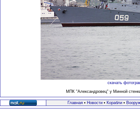
скачать фотогра
МПК "Александровец" у Минной стенки,
Главная
•
Новости
•
Корабли
•
Вооруж