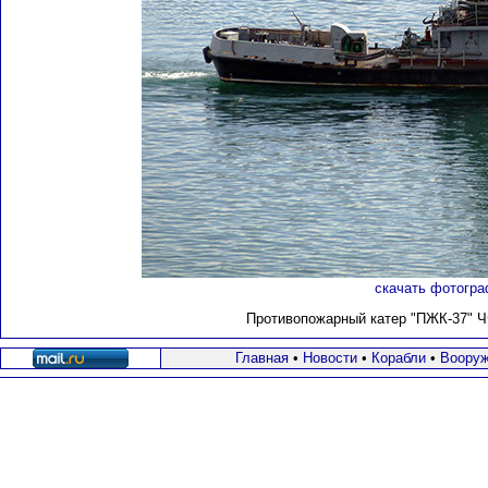
скачать фотогра
Противопожарный катер "ПЖК-37" ЧФ
Главная
•
Новости
•
Корабли
•
Вооруж