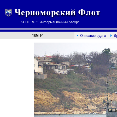
KCHF.RU :: Информационный ресурс
"ВМ-9"
Описание судна
Д