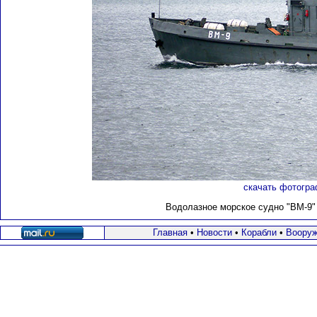
скачать фотогра
Водолазное морское судно "ВМ-9" н
Главная
•
Новости
•
Корабли
•
Вооруж