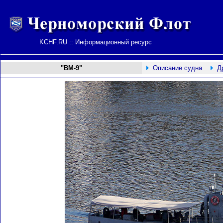
KCHF.RU :: Информационный ресурс
"ВМ-9"
Описание судна
Д