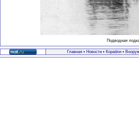
Подводная лодка
Главная
•
Новости
•
Корабли
•
Вооруж