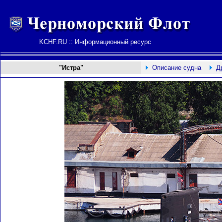
KCHF.RU :: Информационный ресурс
"Истра"
Описание судна
Д