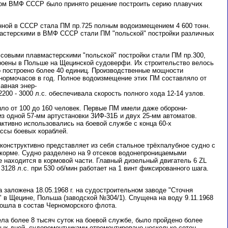
вом ВМФ СССР было принято решение построить серию плавучих
нной в СССР стала ПМ пр.725 полным водоизмещением 4 600 тонн.
стерскими в ВМФ СССР стали ПМ "польской" постройки различных
овыми плавмастерскими "польской" постройки стали ПМ пр.300,
строены в Польше на Щецинской судоверфи. Их строительство велось
ыло построено более 40 единиц. Производственные мощности
 нормочасов в год. Полное водоизмещение этих ПМ составляло от
лавная энер-
200 - 3000 л.с. обеспечивала скорость полного хода 12-14 узлов.
ыло от 100 до 160 человек. Первые ПМ имели даже оборони-
из одной 57-мм артустановки ЗИФ-31Б и двух 25-мм автоматов.
ктивно использовались на боевой службе с конца 60-х
ассы боевых кораблей.
конструктивно представляет из себя стальное трёхпалубное судно с
 корме. Судно разделено на 9 отсеков водонепроницаемыми
 находится в кормовой части. Главный дизельный двигатель 6 ZL
3128 л.с. при 530 об/мин работает на 1 винт фиксированного шага.
заложена 18.05.1968 г. на судостроительном заводе "Сточня
 в Щецине, Польша (заводской №304/1). Спущена на воду 9.11.1968
. Вошла в состав Черноморского флота.
ла более 8 тысяч суток на боевой службе, было пройдено более
вых дней, судоремонтниками отремонтировано несколько сотен