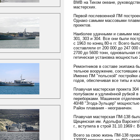
ВМВ на Тихом океане, руководст
мастерских.
Первой послевоенной ПМ построе
Однако самыми массовыми плавма
проектов.
Наиболее удачными и самыми масс
301, 303 и 304. Все они были по
с 1963 по конец 80-х гг. Всего б
составляли от 200 000 до 247 000
2700 до 5600 тонн, одновальная г
гетическая установка мощностью 2
Ремонтников в составе экипажа б
тельное вооружение, состоявшее 
Именно ПМ "польской" постройки а
годов, обеспечивая все типы и кл
Плавучая мастерская проекта 304 
полубаком и удлинённой рубкой в
переборками. Машинное отделение
40/48 "Згода-Зульцер" мощностью 
Район плавания - неограничен.
Плавучая мастерская ПМ-138 была 
Щецинская им. Адольфа Варскего"
г., вступила в строй 31.10.1969 г
Всего за свою жизнь ПМ-138 прове
130000 морских миль за 450 ходо