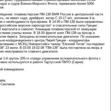
одок и судов Военно-Морского Флота, перевезено более 5000
ов.
сообщение: плавмастерская ПМ-138 ВМФ России в центральной части
сь, не имеет хода, дрейфует, ветер С 15-17 м/с, волнение 4 м,
е о необходимости буксировки. В 14.00 к ПМ-138 были направлены:
ороссийское морское пароходство" и спасательные силы Греции:
 2 вертолета и самолет. Командир плавмастерской от эвакуации
тствием угрозы жизни. В 18.00 фрегат взял ПМ-138 на буксир и
рытие берега. Запущены вспомогательные двигатели. По указанию
ьно-координационного центра Пирей Греции - координатора
гласованию с МСКЦ Новороссийск танкер "Евгений Титов" последовал
8" 23 мили. В 03.00 19.02.08 "ПМ-138" была поставлена на якорь в
ия неисправности главного двигателя.
в 1-й группы 205-го отряда управления вспомогательного флота с
ивно используется в работе Тартусской ПМТО (Сирия).
ой командовали:
аба;
 Саклаков.