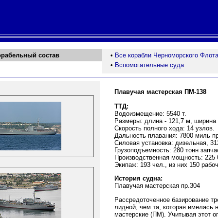
орабельный состав
•
Все корабли Черноморского Флот
•
Вспомогательные суда
Плавучая мастерская ПМ-138
ТТД:
Водоизмещение: 5540 т.
Размеры: длина - 121,7 м, ширина -
Скорость полного хода: 14 узлов.
Дальность плавания: 7800 миль пр
Силовая установка: дизельная, 312
Грузоподъемность: 280 тонн запча
Производственная мощность: 225 0
Экипаж: 193 чел., из них 150 рабо
История судна:
Плавучая мастерская пр.304
Рассредоточенное базирование тр
лидной, чем та, которая имелась 
мастерские (ПМ). Учитывая этот 