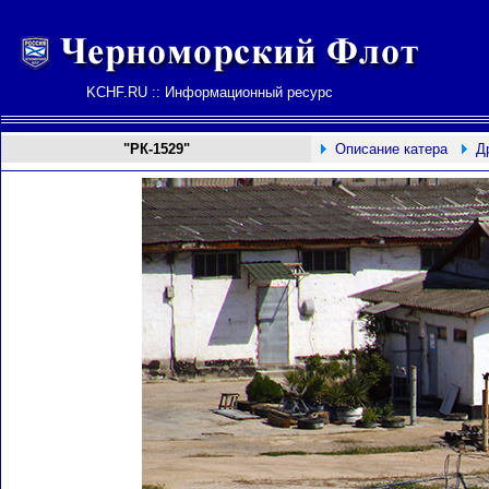
KCHF.RU :: Информационный ресурс
"РК-1529"
Описание катера
Д