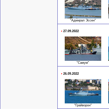
"Адмирал Эссен"
•
27.09.2022
"Самум"
•
26.09.2022
"Грайворон"