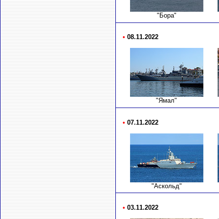
"Бора"
•
08.11.2022
"Ямал"
•
07.11.2022
"Аскольд"
•
03.11.2022