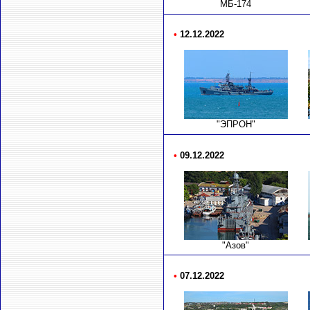
МБ-174
•
12.12.2022
"ЭПРОН"
•
09.12.2022
"Азов"
•
07.12.2022