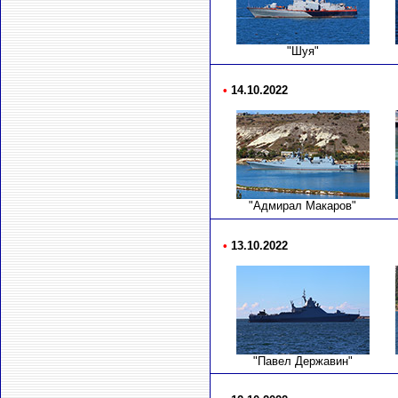
"Шуя"
•
14.10.2022
"Адмирал Макаров"
•
13.10.2022
"Павел Державин"