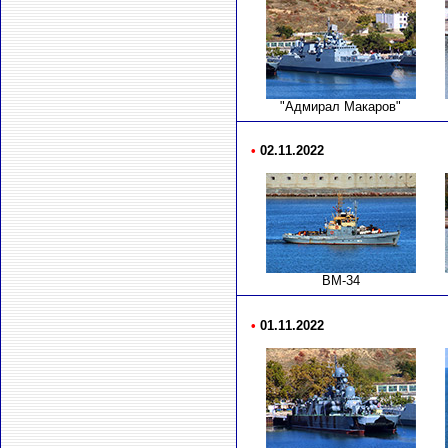
"Адмирал Макаров"
•
02.11.2022
ВМ-34
•
01.11.2022