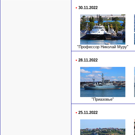
•
30.11.2022
"Профессор Николай Муру"
•
28.11.2022
"Приазовье"
•
25.11.2022