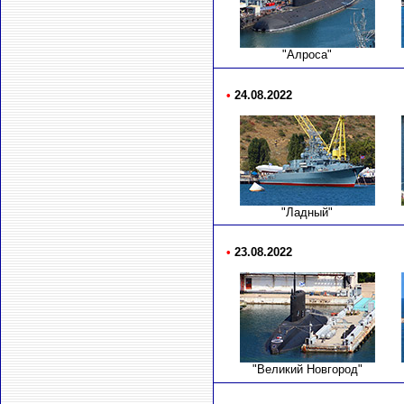
"Алроса"
•
24.08.2022
"Ладный"
•
23.08.2022
"Великий Новгород"