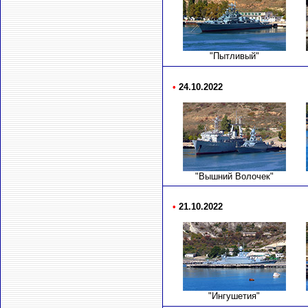
"Пытливый"
•
24.10.2022
"Вышний Волочек"
•
21.10.2022
"Ингушетия"