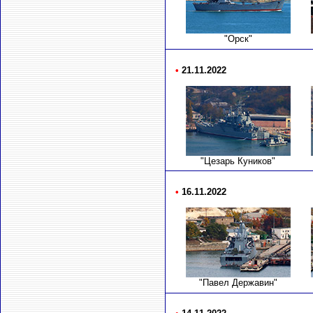
"Орск"
•
21.11.2022
"Цезарь Куников"
•
16.11.2022
"Павел Державин"